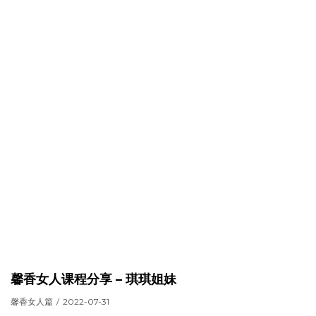
馨香女人课程分享 – 琪琪姐妹
馨香女人篇
2022-07-31