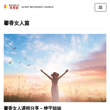
Skip
to
馨香女人篇
content
馨香女人课程分享 – 铮宇姐妹