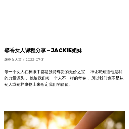
馨香女人课程分享 – JACKIE姐妹
馨香女人篇
2022-07-31
每一个女人在神眼中都是独特尊贵的无价之宝， 神让我知道他是我
的力量源头， 他给我们每一个人不一样的考卷， 所以我们也不是从
别人或别样事物上来断定我们的价值…