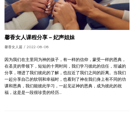
馨香女人课程分享 – 妃声姐妹
馨香女人篇
2022-08-08
因为我们在主里同为神的孩子，有一样的信仰，蒙受一样的恩典，
在圣灵的带领下，短短的十周时间，我们学习彼此的信任，坦诚的
分享，增进了我们彼此的了解，也拉近了我们之间的距离。当我们
一起分享自己的软弱和幸福时，也看到了神在我们身上有不同的功
课和恩典，我们能彼此学习，一起见证神的恩典，成为彼此的祝
福，这是是一段很珍贵的经历…