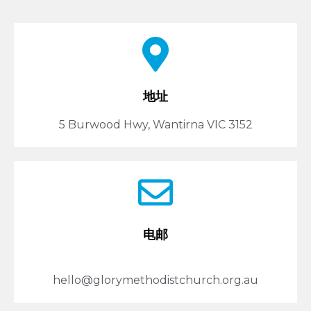
地址
5 Burwood Hwy, Wantirna VIC 3152
电邮
hello@glorymethodistchurch.org.au