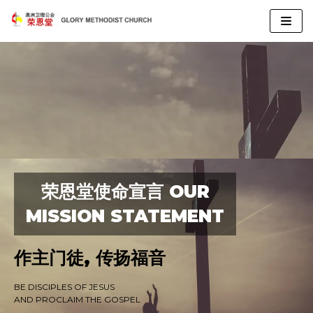
Skip
to
content
荣恩堂使命宣言 OUR
MISSION STATEMENT
作主门徒, 传扬福音
BE DISCIPLES OF JESUS
AND
PROCLAIM THE GOSPEL